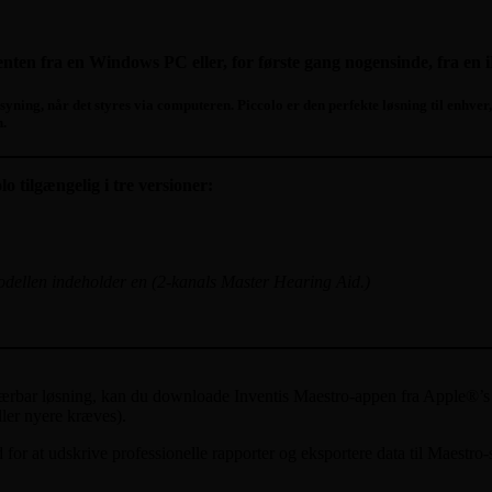
enten fra en Windows PC eller, for første gang nogensinde, fra en 
yning, når det styres via computeren. Piccolo er den perfekte løsning til enhver
n.
 tilgængelig i tre versioner:
odellen indeholder en (2-kanals Master Hearing Aid.)
e bærbar løsning, kan du downloade Inventis Maestro-appen fra Apple®’s 
ller nyere kræves).
for at udskrive professionelle rapporter og eksportere data til Maestro-