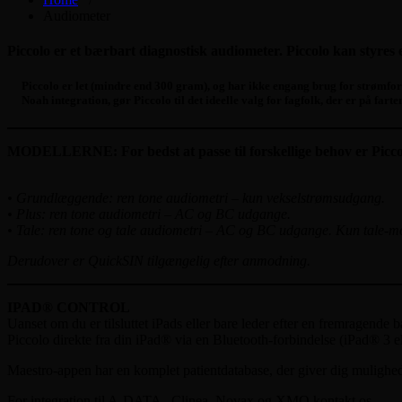
Audiometer
Piccolo er et bærbart diagnostisk audiometer. Piccolo kan styres 
Piccolo er let (mindre end 300 gram), og har ikke engang brug for strømfors
Noah integration, gør Piccolo til det ideelle valg for fagfolk, der er på farte
MODELLERNE: For bedst at passe til forskellige behov er Piccolo
• Grundlæggende: ren tone audiometri – kun vekselstrømsudgang.
• Plus: ren tone audiometri – AC og BC udgange.
• Tale: ren tone og tale audiometri – AC og BC udgange. Kun tale-m
Derudover er QuickSIN tilgængelig efter anmodning.
IPAD® CONTROL
Uanset om du er tilsluttet iPads eller bare leder efter en fremragend
Piccolo direkte fra din iPad® via en Bluetooth-forbindelse (iPad® 3 e
Maestro-appen har en komplet patientdatabase, der giver dig mulighed 
For integration til A-DATA , Clinea, Novax og XMO kontakt os.