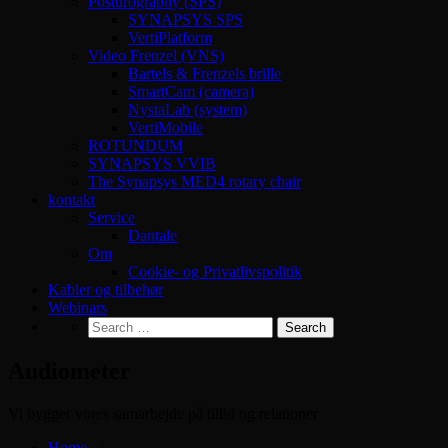
Posturography (SPS)
SYNAPSYS SPS
VertiPlatform
Video Frenzel (VNS)
Bartels & Frenzels brille
SmartCam (camera)
NystaLab (system)
VertiMobile
ROTUNDUM
SYNAPSYS VVIB
The Synapsys MED4 rotary chair
kontakt
Service
Dantale
Om
Cookie- og Privatlivspolitik
Kabler og tilbehør
Webinars
Audiometer
Vi bygger vores samarbejde på tillid og relationer
Home
/