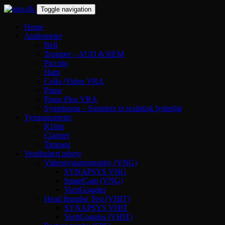
Toggle navigation
Home
Audiometer
Bell
Trumpet – AUD & REM
Piccolo
Harp
Cello /Video VRA
Piano
Piano Plus VRA
Symphonia – Simulere et realistisk lydmiljø
Tympanometer
R16m
Clarinet
Timpani
Vestibulært udstyr
Videonystamography (VNG)
SYNAPSYS VNG
SmartCam (VNG)
VertiGoggles
Head Impulse Test (VHIT)
SYNAPSYS VHIT
VertiGoggles (VHIT)